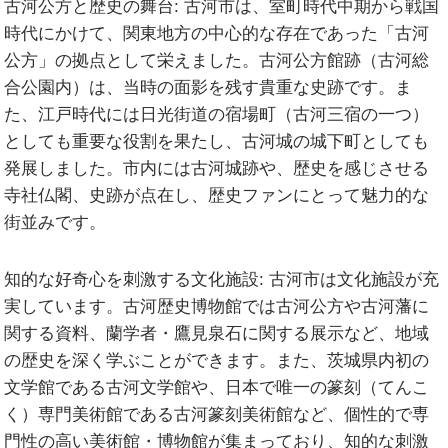
古河公方と歴史の舞台:
古河市は、室町時代中期から戦国
時代にかけて、関東地方の中心的な存在であった「古河
公方」の拠点として栄えました。古河公方館跡（古河総
合公園内）は、当時の面影を残す貴重な史跡です。ま
た、江戸時代には日光街道の宿場町（古河三宿の一つ）
としても重要な役割を果たし、古河城の城下町としても
発展しました。市内には古河城跡や、歴史を感じさせる
寺社仏閣、史跡が点在し、歴史ファンにとって魅力的な
街並みです。
知的な好奇心を刺激する文化施設:
古河市は文化施設が充
実しています。古河歴史博物館では古河公方や古河藩に
関する資料、蘭学者・鷹見泉石に関する展示など、地域
の歴史を深く学ぶことができます。また、茨城県内初の
文学館である古河文学館や、日本で唯一の篆刻（てんこ
く）専門美術館である古河篆刻美術館など、個性的で専
門性の高い美術館・博物館が集まっており、知的な刺激