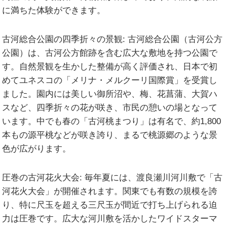
に満ちた体験ができます。
古河総合公園の四季折々の景観:
古河総合公園（古河公方
公園）は、古河公方館跡を含む広大な敷地を持つ公園で
す。自然景観を生かした整備が高く評価され、日本で初
めてユネスコの「メリナ・メルクーリ国際賞」を受賞し
ました。園内には美しい御所沼や、梅、花菖蒲、大賀ハ
スなど、四季折々の花が咲き、市民の憩いの場となって
います。中でも春の「古河桃まつり」は有名で、約1,800
本もの源平桃などが咲き誇り、まるで桃源郷のような景
色が広がります。
圧巻の古河花火大会:
毎年夏には、渡良瀬川河川敷で「古
河花火大会」が開催されます。関東でも有数の規模を誇
り、特に尺玉を超える三尺玉が間近で打ち上げられる迫
力は圧巻です。広大な河川敷を活かしたワイドスターマ