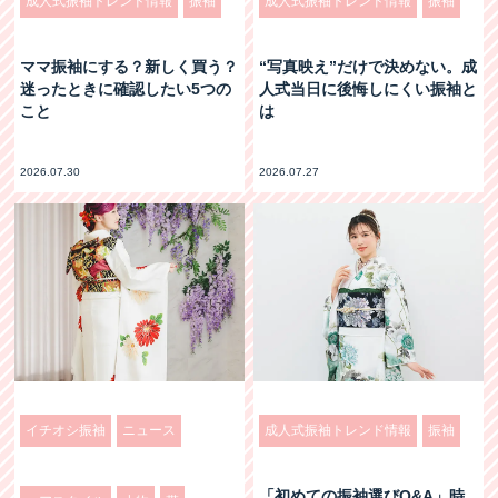
成人式振袖トレンド情報
振袖
成人式振袖トレンド情報
振袖
ママ振袖にする？新しく買う？
“写真映え”だけで決めない。成
迷ったときに確認したい5つの
人式当日に後悔しにくい振袖と
こと
は
2026.07.30
2026.07.27
イチオシ振袖
ニュース
成人式振袖トレンド情報
振袖
「初めての振袖選びQ&A」時