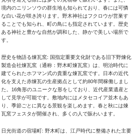
境内のニリンソウの群生地も知られており、春には可憐
な白い花が咲き誇ります。野木神社はフクロウが営巣す
ることでも知られ、町の鳥にも指定されています。歴史
ある神社と豊かな自然が調和した、静かで美しい場所で
す。
歴史を物語る煉瓦窯:
国指定重要文化財である旧下野煉化
製造会社煉瓦窯（通称：野木町煉瓦窯）は、明治時代に
建てられたホフマン式の貴重な煉瓦窯です。日本の近代
化を支えた赤煉瓦の生産拠点として約80年間稼働しまし
た。16角形のユニークな形をしており、近代産業遺産と
して見学が可能です。敷地内にはメタセコイア並木もあ
り、季節ごとに異なる景観を楽しめます。春と秋には煉
瓦窯フェスタが開催され、多くの人で賑わいます。
日光街道の宿場町:
野木町は、江戸時代に整備された主要