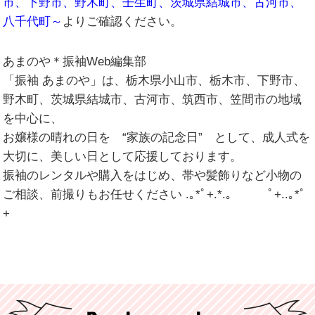
市、下野市、野木町、壬生町、茨城県結城市、古河市、
八千代町～
よりご確認ください。
あまのや＊振袖Web編集部
「振袖 あまのや」は、栃木県小山市、栃木市、下野市、
野木町、茨城県結城市、古河市、筑西市、笠間市の地域
を中心に、
お嬢様の晴れの日を “家族の記念日” として、成人式を
大切に、美しい日として応援しております。
振袖のレンタルや購入をはじめ、帯や髪飾りなど小物の
ご相談、前撮りもお任せください .｡*ﾟ+.*.｡ ﾟ+..｡*ﾟ
+