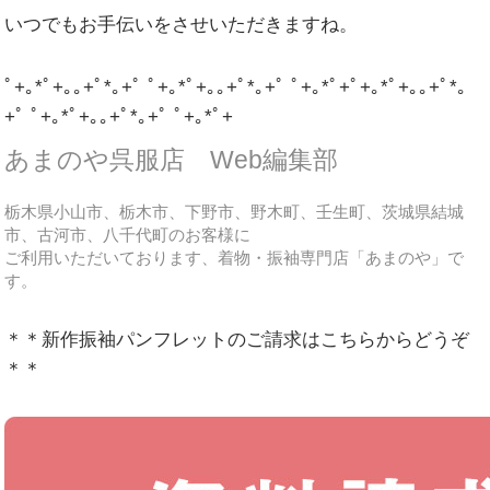
いつでもお手伝いをさせいただきますね。
ﾟ+｡*ﾟ+｡｡+ﾟ*｡+ﾟ ﾟ+｡*ﾟ+｡｡+ﾟ*｡+ﾟ ﾟ+｡*ﾟ+ﾟ+｡*ﾟ+｡｡+ﾟ*｡
+ﾟ ﾟ+｡*ﾟ+｡｡+ﾟ*｡+ﾟ ﾟ+｡*ﾟ+
あまのや呉服店 Web編集部
栃木県小山市、栃木市、下野市、野木町、壬生町、茨城県結城
市、古河市、八千代町のお客様に
ご利用いただいております、着物・振袖専門店「あまのや」で
す。
＊＊新作振袖パンフレットのご請求はこちらからどうぞ
＊＊