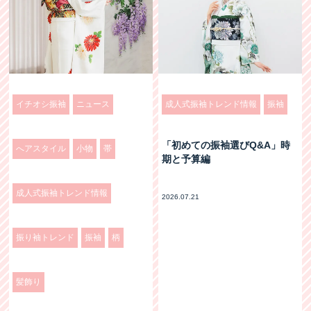
イチオシ振袖
ニュース
成人式振袖トレンド情報
振袖
「初めての振袖選びQ&A」時
へアスタイル
小物
帯
期と予算編
成人式振袖トレンド情報
2026.07.21
振り袖トレンド
振袖
柄
髪飾り