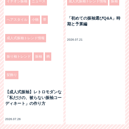
イチオシ振袖
ニュース
成人式振袖トレンド情報
振袖
「初めての振袖選びQ&A」時
へアスタイル
小物
帯
期と予算編
成人式振袖トレンド情報
2026.07.21
振り袖トレンド
振袖
柄
髪飾り
【成人式振袖】レトロモダンな
「私だけの、被らない振袖コー
ディネート」の作り方
2026.07.26