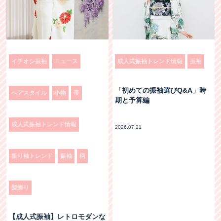
イチオシ振袖
ニュース
成人式振袖トレンド情報
振袖
「初めての振袖選びQ&A」時
へアスタイル
小物
帯
期と予算編
成人式振袖トレンド情報
2026.07.21
振り袖トレンド
振袖
柄
髪飾り
【成人式振袖】レトロモダンな