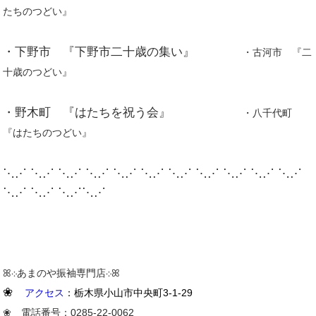
たちのつどい』
・下野市 『下野市二十歳の集い』
・古河市 『二
十歳のつどい』
・野木町 『はたちを祝う会』
・八千代町
『はたちのつどい』
⋱⋰ ⋱⋰ ⋱⋰ ⋱⋰ ⋱⋰ ⋱⋰ ⋱⋰ ⋱⋰ ⋱⋰ ⋱⋰ ⋱⋰
⋱⋰ ⋱⋰ ⋱⋰⋱⋰
ꕤ܀あまのや振袖専門店܀ꕤ
❀
アクセス
：栃木県小山市中央町3-1-29
❀ 電話番号：0285-22-0062