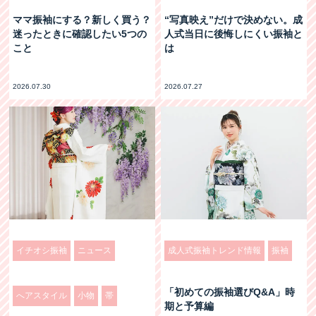
ママ振袖にする？新しく買う？
“写真映え”だけで決めない。成
迷ったときに確認したい5つの
人式当日に後悔しにくい振袖と
こと
は
2026.07.30
2026.07.27
イチオシ振袖
ニュース
成人式振袖トレンド情報
振袖
「初めての振袖選びQ&A」時
へアスタイル
小物
帯
期と予算編