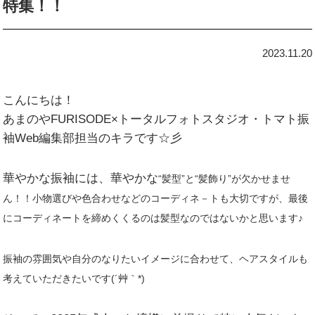
特集！！
2023.11.20
こんにちは！
あまのやFURISODE×トータルフォトスタジオ・トマト振
袖Web編集部担当のキラです☆彡
華やかな振袖には、華やかな
“
髪型
”
と
“
髪飾り
”
が欠かせませ
ん！！
小物選びや色合わせなどの
コーディネ－トも
大切ですが、最後
にコーディネートを締めくくるのは髪型なのではないかと思います♪
振袖の雰囲気や自分のなりたいイメージに合わせて、ヘアスタイルも
考えていただきたいです(´艸｀*)