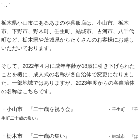
⋱⋰
栃木県小山市にあるあまのや呉服店は、
小山市
、
栃木
市
、
下野市
、
野木町
、
壬生町
、
結城市
、
古河市
、
八千代
町
など、栃木県や茨城県からたくさんのお客様にお越し
いただいております。
そして、2022年４月に成年年齢が18歳に引き下げられた
ことを機に、成人式の名称が各自治体で変更になりまし
た。一部地域ではありますが、2023年度からの各自治体
の名称はこちらです。
・小山市 『二十歳を祝う会』
・壬生町 『壬
生町二十歳の集い』
・栃木市 『二十歳の集い』
・結城市 『は