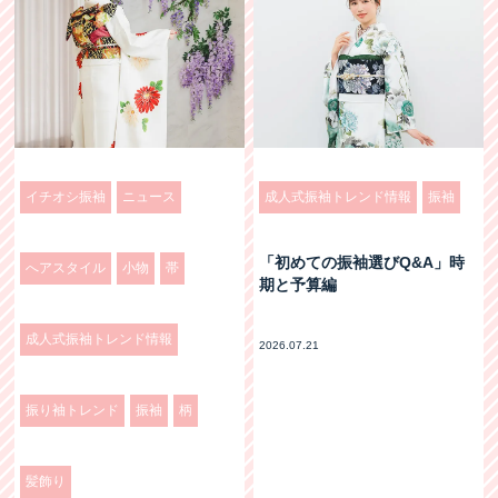
イチオシ振袖
ニュース
成人式振袖トレンド情報
振袖
「初めての振袖選びQ&A」時
へアスタイル
小物
帯
期と予算編
成人式振袖トレンド情報
2026.07.21
振り袖トレンド
振袖
柄
髪飾り