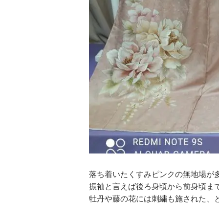
落ち着いたくすみピンクの無地場が
振袖と言えば後ろ身頃から前身頃ま
牡丹や藤の花には刺繍も施された、と