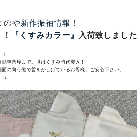
まのや新作振袖情報！
！！
『くすみカラー』
入荷致しました＼
！！
自動車業界まで。世はくすみ時代突入！
画面の向う側で首をかしげているお母様、ご安心下さい。
↓↓↓