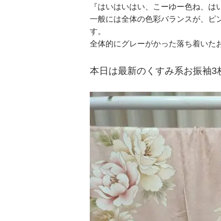
『はいはいはい、こーゆー色ね、は
一般には全体の色彩バランスが、ピ
す。
全体的にグレーがかった落ち着いたお色
本日は最新のくすみ系お振袖3枚