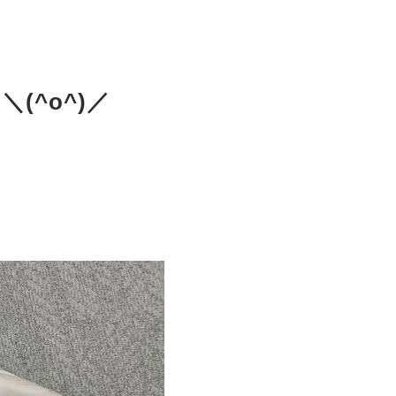
(^o^)／