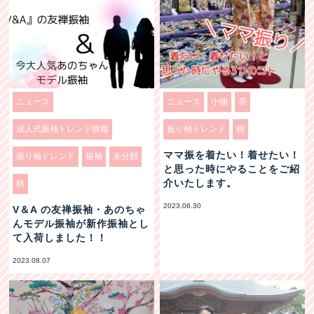
ニュース
ニュース
小物
帯
成人式振袖トレンド情報
振り袖トレンド
柄
ママ振を着たい！着せたい！
振り袖トレンド
振袖
未分類
と思った時にやることをご紹
介いたします。
柄
2023.06.30
V＆A の友禅振袖・あのちゃ
んモデル振袖が新作振袖とし
て入荷しました！！
2023.08.07