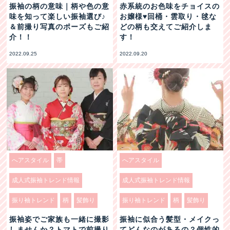
振袖の柄の意味｜柄や色の意
赤系統のお色味をチョイスの
味を知って楽しい振袖選び♪
お嬢様♥回桶・雲取り・毬な
＆前撮り写真のポーズもご紹
どの柄も交えてご紹介しま
介！！
す！
2022.09.25
2022.09.20
へアスタイル
帯
へアスタイル
成人式振袖トレンド情報
成人式振袖トレンド情報
振り袖トレンド
柄
髪飾り
振り袖トレンド
柄
髪飾り
振袖姿でご家族も一緒に撮影
振袖に似合う髪型・メイクっ
しませんか？トマトで前撮り
てどんなのがあるの？個性的