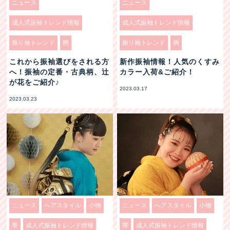
ニュース
ニュース
成人式振袖トレンド情報
成人式振袖トレンド情報
振り袖トレンド
柄
振り袖トレンド
柄
これから振袖選びをされる方
新作振袖情報！人気のくすみ
へ！振袖の定番・古典柄、辻
カラー入荷&ご紹介！
が花をご紹介♪
2023.03.17
2023.03.23
ニュース
へアスタイル
小物
ニュース
へアスタイル
小物
帯
成人式振袖トレンド情報
帯
成人式振袖トレンド情報