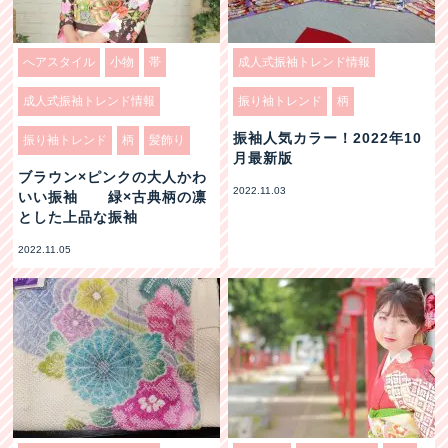
へアスタイル
小物
帯
成人式振袖トレンド情報
成人式振袖トレンド情報
振り袖トレンド
柄
振袖人気カラー！2022年10
振り袖トレンド
柄
髪飾り
月最新版
ブラウン×ピンクの大人かわ
2022.11.03
いい振袖 緑×古典柄の凛
とした上品な振袖
2022.11.05