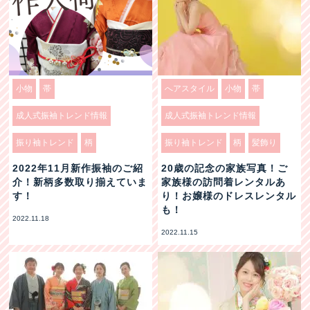
小物
帯
へアスタイル
小物
帯
成人式振袖トレンド情報
成人式振袖トレンド情報
振り袖トレンド
柄
振り袖トレンド
柄
髪飾り
2022年11月新作振袖のご紹
20歳の記念の家族写真！ご
介！新柄多数取り揃えていま
家族様の訪問着レンタルあ
す！
り！お嬢様のドレスレンタル
も！
2022.11.18
2022.11.15