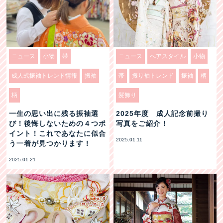
ニュース
小物
帯
ニュース
へアスタイル
小物
成人式振袖トレンド情報
振袖
帯
振り袖トレンド
振袖
柄
柄
髪飾り
一生の思い出に残る振袖選
2025年度 成人記念前撮り
び！後悔しないための４つポ
写真をご紹介！
イント！これであなたに似合
2025.01.11
う一着が見つかります！
2025.01.21