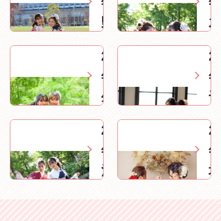
年下
情報
野市
の成
2027
2
人式
年壬
情報
生町
の成
2027
2
人式
年古
情報
河市
の成
人式