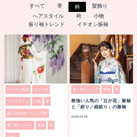
情報
すべて
帯
髪飾り
柄
へアスタイル
袴
小物
振り袖トレンド
イチオシ振袖
イチオシ振袖
ニュース
振り袖トレンド
振袖
柄
根強い人気の「辻が花」振袖
へアスタイル
小物
帯
と「絞り／総絞り」の振袖
成人式振袖トレンド情報
2026.03.28
振り袖トレンド
振袖
柄
髪飾り