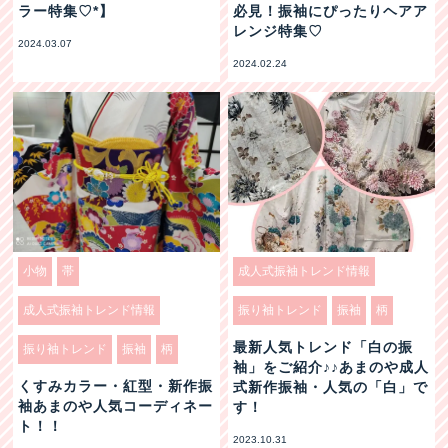
ラー特集♡*】
必見！振袖にぴったりヘアア
レンジ特集♡
2024.03.07
2024.02.24
小物
帯
成人式振袖トレンド情報
成人式振袖トレンド情報
振り袖トレンド
振袖
柄
最新人気トレンド「白の振
振り袖トレンド
振袖
柄
袖」をご紹介♪♪あまのや成人
くすみカラー・紅型・新作振
式新作振袖・人気の「白」で
袖あまのや人気コーディネー
す！
ト！！
2023.10.31