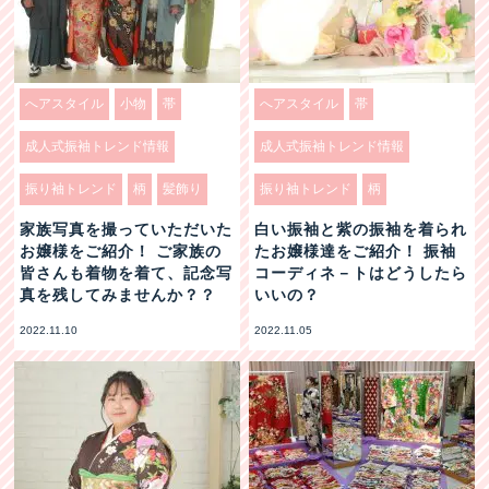
へアスタイル
小物
帯
へアスタイル
帯
成人式振袖トレンド情報
成人式振袖トレンド情報
振り袖トレンド
柄
髪飾り
振り袖トレンド
柄
家族写真を撮っていただいた
白い振袖と紫の振袖を着られ
お嬢様をご紹介！ ご家族の
たお嬢様達をご紹介！ 振袖
皆さんも着物を着て、記念写
コーディネ－トはどうしたら
真を残してみませんか？？
いいの？
2022.11.10
2022.11.05