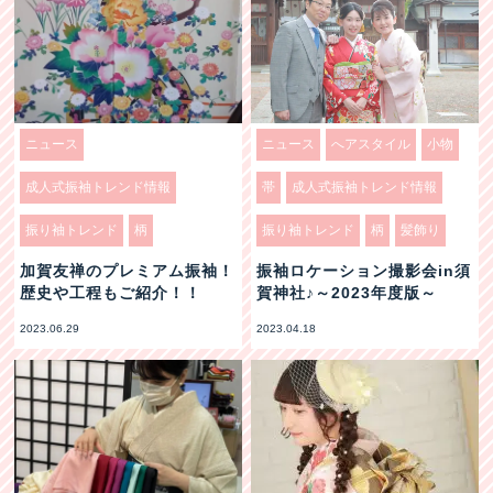
ニュース
ニュース
へアスタイル
小物
成人式振袖トレンド情報
帯
成人式振袖トレンド情報
振り袖トレンド
柄
振り袖トレンド
柄
髪飾り
加賀友禅のプレミアム振袖！
振袖ロケーション撮影会in須
歴史や工程もご紹介！！
賀神社♪～2023年度版～
2023.06.29
2023.04.18