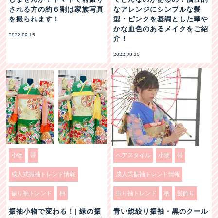
される方の約６割は家族写真
なアレンジにシンプルな髪
を撮られます！
型・ピンクを基調とした華や
かな血色のあるメイクをご紹
2022.09.15
介！
2022.09.10
小物
帯
へアスタイル
小物
帯
成人式振袖トレンド情報
成人式振袖トレンド情報
振り袖トレンド
柄
振り袖トレンド
柄
髪飾り
振袖小物で変わる！| 緑の振
青い総絞り振袖・黒のクール