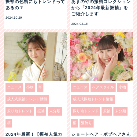
振袖の色柄にもトレンドって
あまのやの振袖コレクション
あるの？
から「2024年最新振袖」を
ご紹介します
2024.10.29
2024.03.15
ニュース
小物
帯
ニュース
へアスタイル
小物
成人式振袖トレンド情報
成人式振袖トレンド情報
振り袖トレンド
振袖
未分類
振り袖トレンド
振袖
未分類
柄
柄
髪飾り
2024年最新！【振袖人気カ
ショートヘア・ボブヘアさん