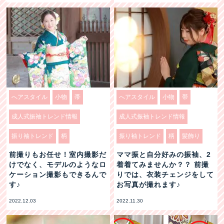
へアスタイル
小物
帯
へアスタイル
小物
帯
成人式振袖トレンド情報
成人式振袖トレンド情報
振り袖トレンド
柄
振り袖トレンド
柄
髪飾り
前撮りもお任せ！室内撮影だ
ママ振と自分好みの振袖、2
けでなく、モデルのようなロ
着着てみませんか？？ 前撮
ケーション撮影もできるんで
りでは、衣装チェンジをして
す♪
お写真が撮れます♪
2022.12.03
2022.11.30