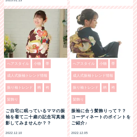
2023.01.13
へアスタイル
小物
帯
へアスタイル
小物
帯
成人式振袖トレンド情報
成人式振袖トレンド情報
振り袖トレンド
柄
袴
振り袖トレンド
柄
袴
髪飾り
髪飾り
ご自宅に眠っているママの振
振袖に合う髪飾りって？？
袖を着て二十歳の記念写真撮
コーディネートのポイントを
影してみませんか？？
ご紹介♪
2022.12.10
2022.12.05