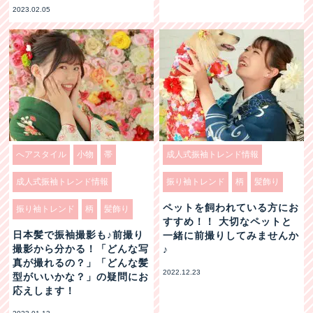
2023.02.05
へアスタイル
小物
帯
成人式振袖トレンド情報
成人式振袖トレンド情報
振り袖トレンド
柄
髪飾り
ペットを飼われている方にお
振り袖トレンド
柄
髪飾り
すすめ！！ 大切なペットと
日本髪で振袖撮影も♪前撮り
一緒に前撮りしてみませんか
撮影から分かる！「どんな写
♪
真が撮れるの？」「どんな髪
2022.12.23
型がいいかな？」の疑問にお
応えします！