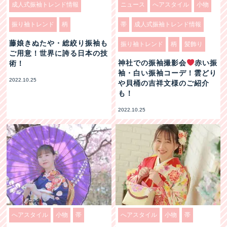
成人式振袖トレンド情報
ニュース
へアスタイル
小物
振り袖トレンド
柄
帯
成人式振袖トレンド情報
藤娘きぬたや・総絞り振袖も
振り袖トレンド
柄
髪飾り
ご用意！世界に誇る日本の技
神社での振袖撮影会
赤い振
術！
袖・白い振袖コーデ！雲どり
2022.10.25
や貝桶の吉祥文様のご紹介
も！
2022.10.25
へアスタイル
小物
帯
へアスタイル
小物
帯