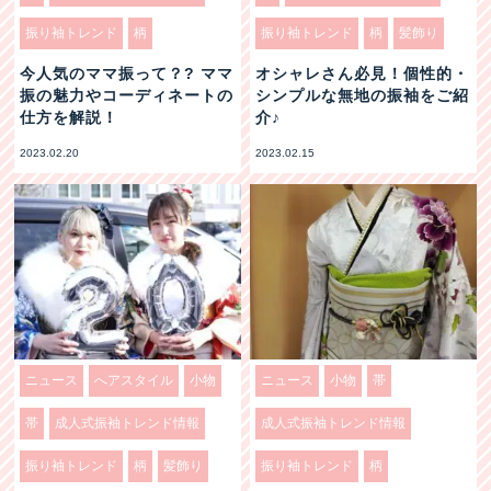
振り袖トレンド
柄
振り袖トレンド
柄
髪飾り
今人気のママ振って？? ママ
オシャレさん必見！個性的・
振の魅力やコーディネートの
シンプルな無地の振袖をご紹
仕方を解説！
介♪
2023.02.20
2023.02.15
ニュース
へアスタイル
小物
ニュース
小物
帯
帯
成人式振袖トレンド情報
成人式振袖トレンド情報
振り袖トレンド
柄
髪飾り
振り袖トレンド
柄