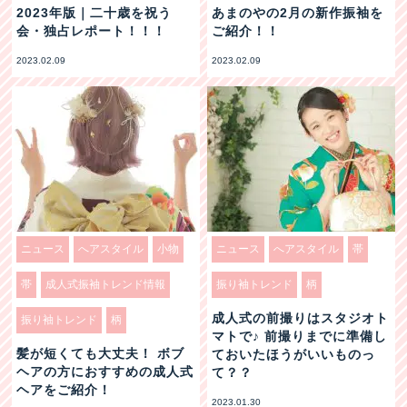
2023年版｜二十歳を祝う
あまのやの2月の新作振袖を
会・独占レポート！！！
ご紹介！！
2023.02.09
2023.02.09
ニュース
へアスタイル
小物
ニュース
へアスタイル
帯
帯
成人式振袖トレンド情報
振り袖トレンド
柄
成人式の前撮りはスタジオト
振り袖トレンド
柄
マトで♪ 前撮りまでに準備し
髪が短くても大丈夫！ ボブ
ておいたほうがいいものっ
ヘアの方におすすめの成人式
て？？
ヘアをご紹介！
2023.01.30