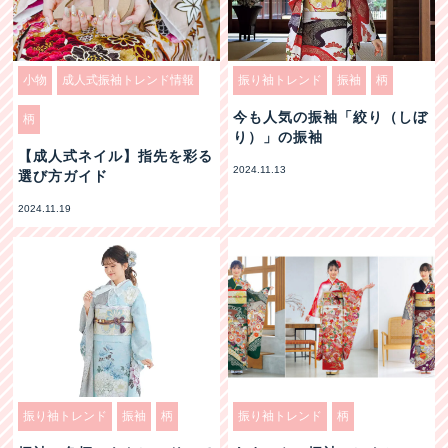
小物
成人式振袖トレンド情報
振り袖トレンド
振袖
柄
今も人気の振袖「絞り（しぼ
柄
り）」の振袖
【成人式ネイル】指先を彩る
2024.11.13
選び方ガイド
2024.11.19
振り袖トレンド
振袖
柄
振り袖トレンド
柄