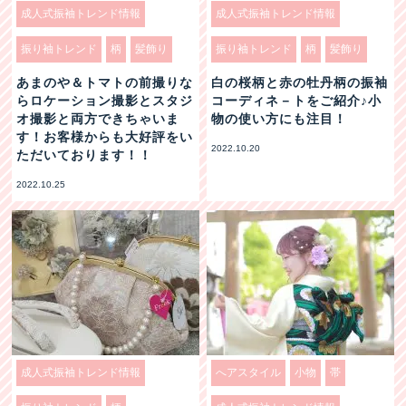
成人式振袖トレンド情報
成人式振袖トレンド情報
振り袖トレンド
柄
髪飾り
振り袖トレンド
柄
髪飾り
あまのや＆トマトの前撮りな
白の桜柄と赤の牡丹柄の振袖
らロケーション撮影とスタジ
コーディネ－トをご紹介♪小
オ撮影と両方できちゃいま
物の使い方にも注目！
す！お客様からも大好評をい
2022.10.20
ただいております！！
2022.10.25
成人式振袖トレンド情報
へアスタイル
小物
帯