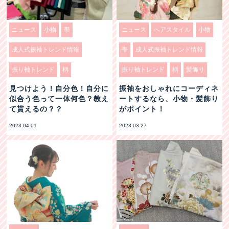
ニュース
小物
帯
ニュース
へアスタイル
小物
成人式振袖トレンド情報
帯
成人式振袖トレンド情報
振り袖トレンド
柄
振り袖トレンド
柄
髪飾り
見つけよう！自分色！自分に
振袖をおしゃれにコーディネ
似合う色って一体何色？教え
ートするなら、小物・髪飾り
て貰えるの？？
がポイント！
2023.04.01
2023.03.27