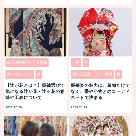
成人式振袖トレンド情報
小物
帯
振り袖トレンド
柄
成人式振袖トレンド情報
柄
【辻が花とは？】振袖選びで
振袖姿の魅力は、着物だけで
気になる辻が花・辻ヶ花の意
なく、帯や小物とのコーディ
味や工程について
ネートで決まる
2025.10.26
2025.05.29