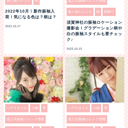
振り袖トレンド
柄
成人式振袖トレンド情報
2022年10月！新作振袖入
振り袖トレンド
柄
髪飾り
荷！気になる色は？柄は？
須賀神社の振袖ロケーション
2022.10.17
撮影会！グラデーション柄や
白の振袖スタイルも要チェッ
ク♪
2022.10.15
へアスタイル
小物
帯
へアスタイル
小物
帯
成人式振袖トレンド情報
成人式振袖トレンド情報