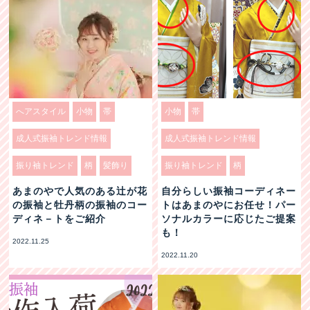
へアスタイル
小物
帯
小物
帯
成人式振袖トレンド情報
成人式振袖トレンド情報
振り袖トレンド
柄
髪飾り
振り袖トレンド
柄
あまのやで人気のある辻が花
自分らしい振袖コーディネー
の振袖と牡丹柄の振袖のコー
トはあまのやにお任せ！パー
ディネ－トをご紹介
ソナルカラーに応じたご提案
も！
2022.11.25
2022.11.20