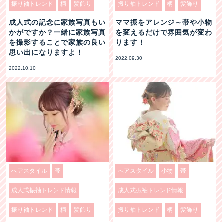
振り袖トレンド
柄
髪飾り
振り袖トレンド
柄
髪飾り
成人式の記念に家族写真もい
ママ振をアレンジ～帯や小物
かがですか？一緒に家族写真
を変えるだけで雰囲気が変わ
を撮影することで家族の良い
ります！
思い出になりますよ！
2022.09.30
2022.10.10
へアスタイル
帯
へアスタイル
小物
帯
成人式振袖トレンド情報
成人式振袖トレンド情報
振り袖トレンド
柄
髪飾り
振り袖トレンド
柄
髪飾り