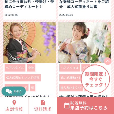
袖に合う重ね衿・帯揚げ・帯
な振袖コーディネートをご紹
締めコーディネート！
介！成人式前撮り写真
2022.09.08
2022.09.05
へアスタイル
小物
へアスタイル
小物
帯
成人式振袖トレンド情報
成人式振袖トレンド情報
振り袖トレンド
柄
振り袖トレンド
柄
髪飾り
前撮りのネイルはどうする
緑の振袖と薄紫と黒の振袖を
試着無料
の？写真で爪の写り方をチェ
お召しのお嬢様♥梅・牡丹や
来店予約はこちら
ックしよう！
鶴の柄で
店舗情報
資料請求