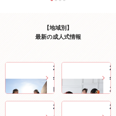
【地域別】
最新の成人式情報
2027
2
年小
山市
の成
2027
2
人式