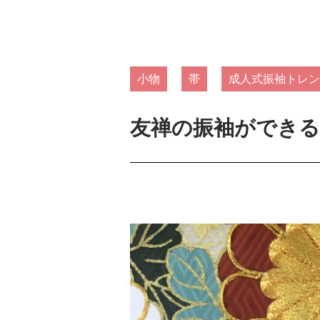
小物
帯
成人式振袖トレン
友禅の振袖ができ