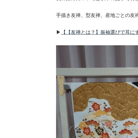
手描き友禅、型友禅、産地ごとの友
▶︎
【【友禅とは？】振袖選びで耳に