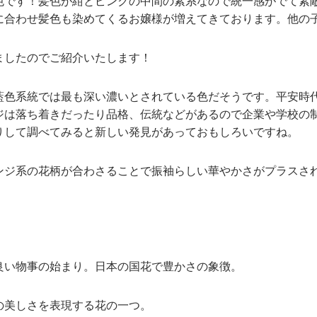
色です！髪色が紺とピンクの中間の紫系なので統一感がでて素
に合わせ髪色も染めてくるお嬢様が増えてきております。他の
ましたのでご紹介いたします！
藍色系統では最も深い濃いとされている色だそうです。平安時
ジは落ち着きだったり品格、伝統などがあるので企業や学校の
りして調べてみると新しい発見があっておもしろいですね。
ンジ系の花柄が合わさることで振袖らしい華やかさがプラスさ
良い物事の始まり。日本の国花で豊かさの象徴。
の美しさを表現する花の一つ。