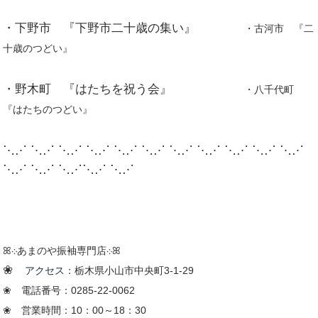
・下野市 『下野市二十歳の集い』
・古河市 『二
十歳のつどい』
・野木町 『はたちを祝う会』
・八千代町
『はたちのつどい』
⋱⋰ ⋱⋰ ⋱⋰ ⋱⋰ ⋱⋰ ⋱⋰ ⋱⋰ ⋱⋰ ⋱⋰ ⋱⋰ ⋱⋰
⋱⋰ ⋱⋰ ⋱⋰⋱⋰ ⋱⋰
ꕤ܀あまのや振袖専門店܀ꕤ
❀
アクセス
：栃木県小山市中央町3-1-29
❀ 電話番号：0285-22-0062
❀ 営業時間：10：00～18：30