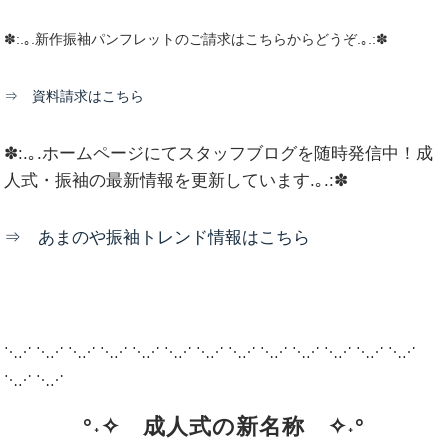
✽:.｡.新作振袖パンフレットのご請求はこちらからどうぞ.｡.:✽
⇒ 資料請求はこち
ら
✽:.｡.ホームページにてスタッフブログを随時発信中！成
人式・振袖の最新情報を更新しています.｡.:✽
⇒ あまのや振袖トレンド情報はこちら
⋱⋰ ⋱⋰ ⋱⋰ ⋱⋰ ⋱⋰ ⋱⋰ ⋱⋰ ⋱⋰ ⋱⋰ ⋱⋰ ⋱⋰ ⋱⋰ ⋱⋰
⋱⋰ ⋱⋰
°˖✧ 成人式の新名称 ✧˖°