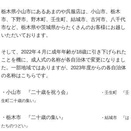
栃木県小山市にあるあまのや呉服店は、
小山市
、
栃木
市
、
下野市
、
野木町
、
壬生町
、
結城市
、
古河市
、
八千代
市
など、栃木県や茨城県からたくさんのお客様にお越し
いただいております。
そして、2022年４月に成年年齢が18歳に引き下げられた
ことを機に、成人式の名称が各自治体で変更になりまし
た。一部地域ではありますが、2023年度からの各自治体
の名称はこちらです。
・小山市 『二十歳を祝う会』
・壬生町 『壬
生町二十歳の集い』
・栃木市 『二十歳の集い』
・結城市 『は
たちのつどい』