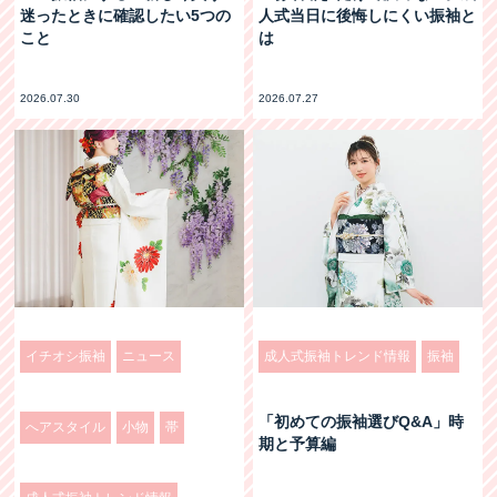
迷ったときに確認したい5つの
人式当日に後悔しにくい振袖と
こと
は
2026.07.30
2026.07.27
イチオシ振袖
ニュース
成人式振袖トレンド情報
振袖
「初めての振袖選びQ&A」時
へアスタイル
小物
帯
期と予算編