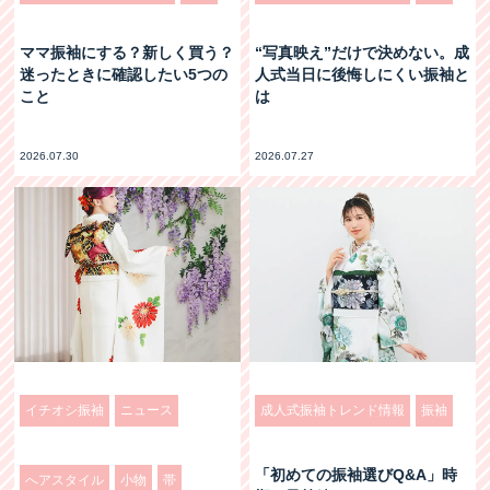
ママ振袖にする？新しく買う？
“写真映え”だけで決めない。成
迷ったときに確認したい5つの
人式当日に後悔しにくい振袖と
こと
は
2026.07.30
2026.07.27
イチオシ振袖
ニュース
成人式振袖トレンド情報
振袖
「初めての振袖選びQ&A」時
へアスタイル
小物
帯