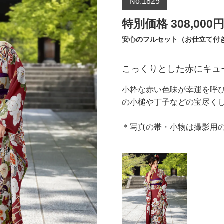
No.1825
特別価格 308,000
安心のフルセット（お仕立て付き
こっくりとした赤にキュ
小粋な赤い色味が幸運を呼
の小槌や丁子などの宝尽く
＊写真の帯・小物は撮影用